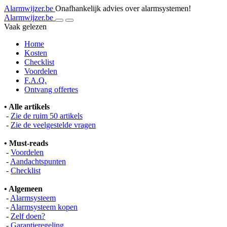
Alarmwijzer.be
Onafhankelijk advies over alarmsystemen!
Alarmwijzer.be
Vaak gelezen
Home
Kosten
Checklist
Voordelen
F.A.Q.
Ontvang offertes
• Alle artikels
-
Zie de ruim 50 artikels
-
Zie de veelgestelde vragen
• Must-reads
-
Voordelen
-
Aandachtspunten
-
Checklist
• Algemeen
-
Alarmsysteem
-
Alarmsysteem kopen
-
Zelf doen?
-
Garantieregeling