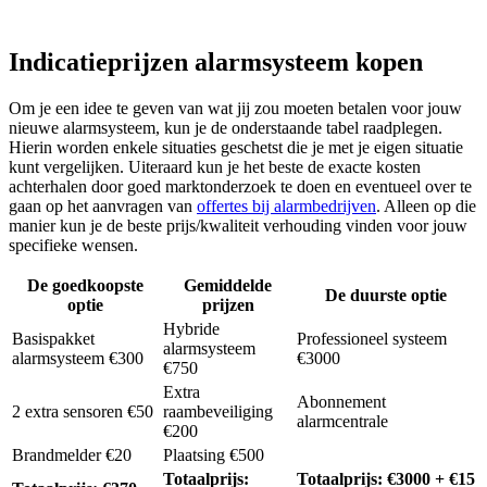
Indicatieprijzen alarmsysteem kopen
Om je een idee te geven van wat jij zou moeten betalen voor jouw
nieuwe alarmsysteem, kun je de onderstaande tabel raadplegen.
Hierin worden enkele situaties geschetst die je met je eigen situatie
kunt vergelijken. Uiteraard kun je het beste de exacte kosten
achterhalen door goed marktonderzoek te doen en eventueel over te
gaan op het aanvragen van
offertes bij alarmbedrijven
. Alleen op die
manier kun je de beste prijs/kwaliteit verhouding vinden voor jouw
specifieke wensen.
De goedkoopste
Gemiddelde
De duurste optie
optie
prijzen
Hybride
Basispakket
Professioneel systeem
alarmsysteem
alarmsysteem €300
€3000
€750
Extra
Abonnement
2 extra sensoren €50
raambeveiliging
alarmcentrale
€200
Brandmelder €20
Plaatsing €500
Totaalprijs:
Totaalprijs: €3000 + €15