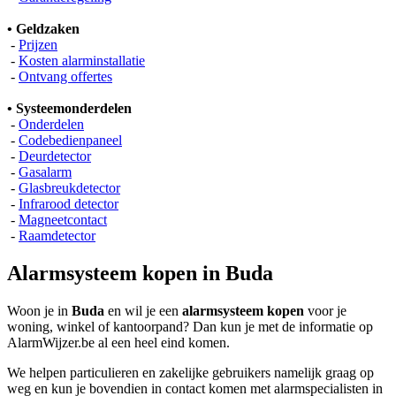
• Geldzaken
-
Prijzen
-
Kosten alarminstallatie
-
Ontvang offertes
• Systeemonderdelen
-
Onderdelen
-
Codebedienpaneel
-
Deurdetector
-
Gasalarm
-
Glasbreukdetector
-
Infrarood detector
-
Magneetcontact
-
Raamdetector
Alarmsysteem kopen in Buda
Woon je in
Buda
en wil je een
alarmsysteem kopen
voor je
woning, winkel of kantoorpand? Dan kun je met de informatie op
AlarmWijzer.be al een heel eind komen.
We helpen particulieren en zakelijke gebruikers namelijk graag op
weg en kun je bovendien in contact komen met alarmspecialisten in