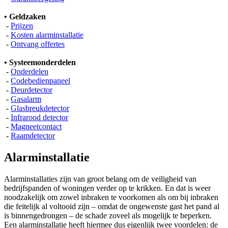
• Geldzaken
-
Prijzen
-
Kosten alarminstallatie
-
Ontvang offertes
• Systeemonderdelen
-
Onderdelen
-
Codebedienpaneel
-
Deurdetector
-
Gasalarm
-
Glasbreukdetector
-
Infrarood detector
-
Magneetcontact
-
Raamdetector
Alarminstallatie
Alarminstallaties zijn van groot belang om de veiligheid van
bedrijfspanden of woningen verder op te krikken. En dat is weer
noodzakelijk om zowel inbraken te voorkomen als om bij inbraken
die feitelijk al voltooid zijn – omdat de ongewenste gast het pand al
is binnengedrongen – de schade zoveel als mogelijk te beperken.
Een alarminstallatie heeft hiermee dus eigenlijk twee voordelen: de