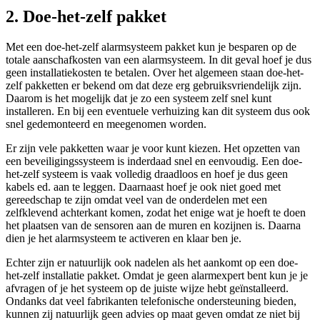
2. Doe-het-zelf pakket
Met een doe-het-zelf alarmsysteem pakket kun je besparen op de
totale aanschafkosten van een alarmsysteem. In dit geval hoef je dus
geen installatiekosten te betalen. Over het algemeen staan doe-het-
zelf pakketten er bekend om dat deze erg gebruiksvriendelijk zijn.
Daarom is het mogelijk dat je zo een systeem zelf snel kunt
installeren. En bij een eventuele verhuizing kan dit systeem dus ook
snel gedemonteerd en meegenomen worden.
Er zijn vele pakketten waar je voor kunt kiezen. Het opzetten van
een beveiligingssysteem is inderdaad snel en eenvoudig. Een doe-
het-zelf systeem is vaak volledig draadloos en hoef je dus geen
kabels ed. aan te leggen. Daarnaast hoef je ook niet goed met
gereedschap te zijn omdat veel van de onderdelen met een
zelfklevend achterkant komen, zodat het enige wat je hoeft te doen
het plaatsen van de sensoren aan de muren en kozijnen is. Daarna
dien je het alarmsysteem te activeren en klaar ben je.
Echter zijn er natuurlijk ook nadelen als het aankomt op een doe-
het-zelf installatie pakket. Omdat je geen alarmexpert bent kun je je
afvragen of je het systeem op de juiste wijze hebt geïnstalleerd.
Ondanks dat veel fabrikanten telefonische ondersteuning bieden,
kunnen zij natuurlijk geen advies op maat geven omdat ze niet bij