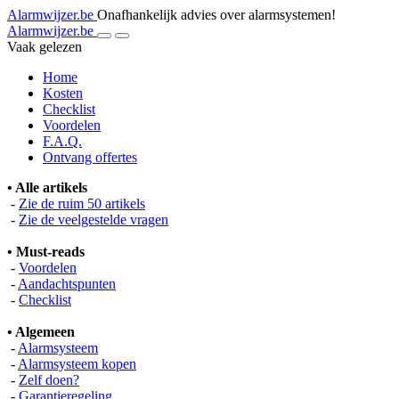
Alarmwijzer.be
Onafhankelijk advies over alarmsystemen!
Alarmwijzer.be
Vaak gelezen
Home
Kosten
Checklist
Voordelen
F.A.Q.
Ontvang offertes
• Alle artikels
-
Zie de ruim 50 artikels
-
Zie de veelgestelde vragen
• Must-reads
-
Voordelen
-
Aandachtspunten
-
Checklist
• Algemeen
-
Alarmsysteem
-
Alarmsysteem kopen
-
Zelf doen?
-
Garantieregeling