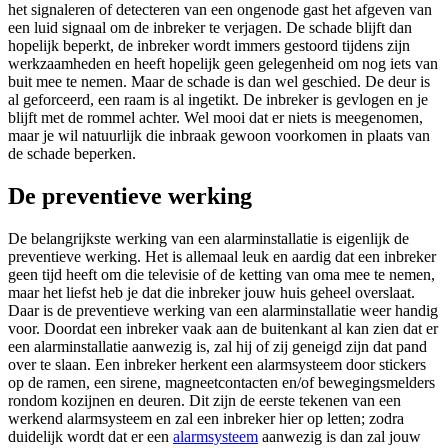
het signaleren of detecteren van een ongenode gast het afgeven van
een luid signaal om de inbreker te verjagen. De schade blijft dan
hopelijk beperkt, de inbreker wordt immers gestoord tijdens zijn
werkzaamheden en heeft hopelijk geen gelegenheid om nog iets van
buit mee te nemen. Maar de schade is dan wel geschied. De deur is
al geforceerd, een raam is al ingetikt. De inbreker is gevlogen en je
blijft met de rommel achter. Wel mooi dat er niets is meegenomen,
maar je wil natuurlijk die inbraak gewoon voorkomen in plaats van
de schade beperken.
De preventieve werking
De belangrijkste werking van een alarminstallatie is eigenlijk de
preventieve werking. Het is allemaal leuk en aardig dat een inbreker
geen tijd heeft om die televisie of de ketting van oma mee te nemen,
maar het liefst heb je dat die inbreker jouw huis geheel overslaat.
Daar is de preventieve werking van een alarminstallatie weer handig
voor. Doordat een inbreker vaak aan de buitenkant al kan zien dat er
een alarminstallatie aanwezig is, zal hij of zij geneigd zijn dat pand
over te slaan. Een inbreker herkent een alarmsysteem door stickers
op de ramen, een sirene, magneetcontacten en/of bewegingsmelders
rondom kozijnen en deuren. Dit zijn de eerste tekenen van een
werkend alarmsysteem en zal een inbreker hier op letten; zodra
duidelijk wordt dat er een
alarmsysteem
aanwezig is dan zal jouw