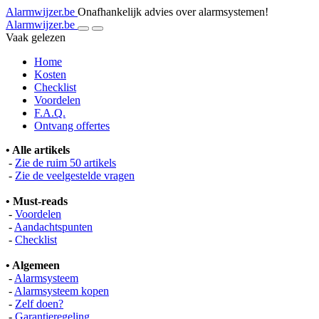
Alarmwijzer.be
Onafhankelijk advies over alarmsystemen!
Alarmwijzer.be
Vaak gelezen
Home
Kosten
Checklist
Voordelen
F.A.Q.
Ontvang offertes
• Alle artikels
-
Zie de ruim 50 artikels
-
Zie de veelgestelde vragen
• Must-reads
-
Voordelen
-
Aandachtspunten
-
Checklist
• Algemeen
-
Alarmsysteem
-
Alarmsysteem kopen
-
Zelf doen?
-
Garantieregeling