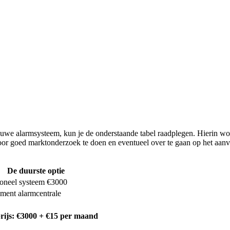
we alarmsysteem, kun je de onderstaande tabel raadplegen. Hierin worden
 door goed marktonderzoek te doen en eventueel over te gaan op het aa
De duurste optie
ioneel systeem €3000
ent alarmcentrale
rijs: €3000 + €15 per maand