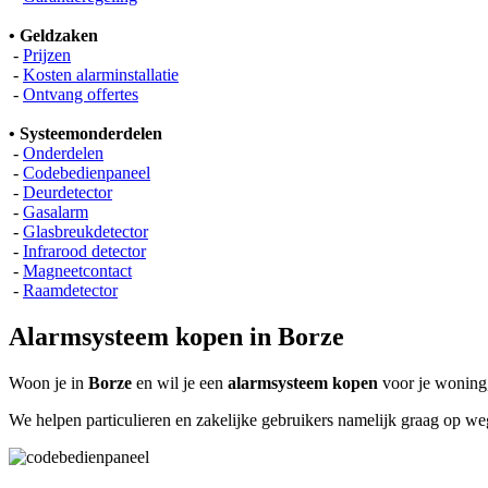
• Geldzaken
-
Prijzen
-
Kosten alarminstallatie
-
Ontvang offertes
• Systeemonderdelen
-
Onderdelen
-
Codebedienpaneel
-
Deurdetector
-
Gasalarm
-
Glasbreukdetector
-
Infrarood detector
-
Magneetcontact
-
Raamdetector
Alarmsysteem kopen in Borze
Woon je in
Borze
en wil je een
alarmsysteem kopen
voor je woning,
We helpen particulieren en zakelijke gebruikers namelijk graag op w