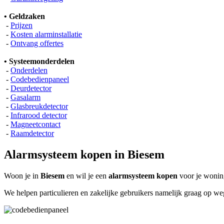
• Geldzaken
-
Prijzen
-
Kosten alarminstallatie
-
Ontvang offertes
• Systeemonderdelen
-
Onderdelen
-
Codebedienpaneel
-
Deurdetector
-
Gasalarm
-
Glasbreukdetector
-
Infrarood detector
-
Magneetcontact
-
Raamdetector
Alarmsysteem kopen in Biesem
Woon je in
Biesem
en wil je een
alarmsysteem kopen
voor je woning
We helpen particulieren en zakelijke gebruikers namelijk graag op w