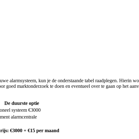
we alarmsysteem, kun je de onderstaande tabel raadplegen. Hierin worden
 door goed marktonderzoek te doen en eventueel over te gaan op het aa
De duurste optie
ioneel systeem €3000
ent alarmcentrale
rijs: €3000 + €15 per maand