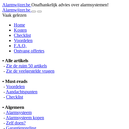
Alarmwijzer.be
Onafhankelijk advies over alarmsystemen!
Alarmwijzer.be
Vaak gelezen
Home
Kosten
Checklist
Voordelen
F.A.Q.
Ontvang offertes
• Alle artikels
-
Zie de ruim 50 artikels
-
Zie de veelgestelde vragen
• Must-reads
-
Voordelen
-
Aandachtspunten
-
Checklist
• Algemeen
-
Alarmsysteem
-
Alarmsysteem kopen
-
Zelf doen?
-
Garantieregeling