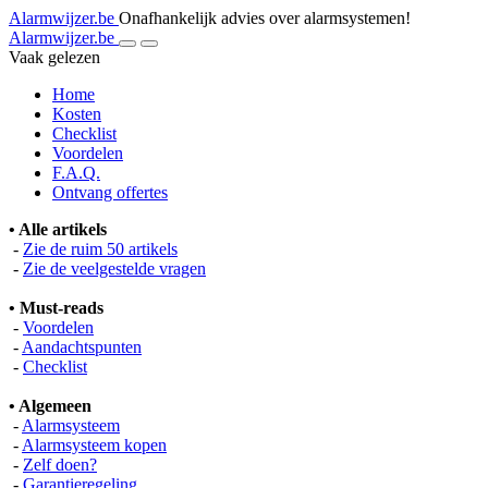
Alarmwijzer.be
Onafhankelijk advies over alarmsystemen!
Alarmwijzer.be
Vaak gelezen
Home
Kosten
Checklist
Voordelen
F.A.Q.
Ontvang offertes
• Alle artikels
-
Zie de ruim 50 artikels
-
Zie de veelgestelde vragen
• Must-reads
-
Voordelen
-
Aandachtspunten
-
Checklist
• Algemeen
-
Alarmsysteem
-
Alarmsysteem kopen
-
Zelf doen?
-
Garantieregeling