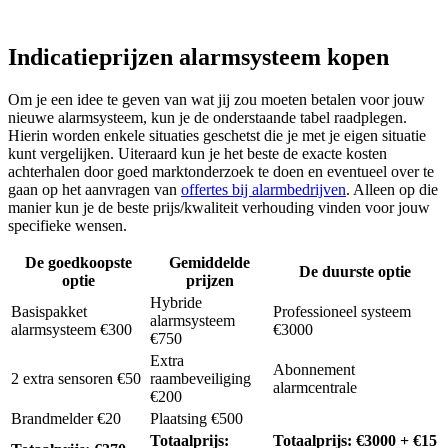
Indicatieprijzen alarmsysteem kopen
Om je een idee te geven van wat jij zou moeten betalen voor jouw
nieuwe alarmsysteem, kun je de onderstaande tabel raadplegen.
Hierin worden enkele situaties geschetst die je met je eigen situatie
kunt vergelijken. Uiteraard kun je het beste de exacte kosten
achterhalen door goed marktonderzoek te doen en eventueel over te
gaan op het aanvragen van
offertes bij alarmbedrijven
. Alleen op die
manier kun je de beste prijs/kwaliteit verhouding vinden voor jouw
specifieke wensen.
De goedkoopste
Gemiddelde
De duurste optie
optie
prijzen
Hybride
Basispakket
Professioneel systeem
alarmsysteem
alarmsysteem €300
€3000
€750
Extra
Abonnement
2 extra sensoren €50
raambeveiliging
alarmcentrale
€200
Brandmelder €20
Plaatsing €500
Totaalprijs:
Totaalprijs: €3000 + €15