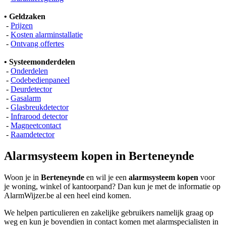
• Geldzaken
-
Prijzen
-
Kosten alarminstallatie
-
Ontvang offertes
• Systeemonderdelen
-
Onderdelen
-
Codebedienpaneel
-
Deurdetector
-
Gasalarm
-
Glasbreukdetector
-
Infrarood detector
-
Magneetcontact
-
Raamdetector
Alarmsysteem kopen in Berteneynde
Woon je in
Berteneynde
en wil je een
alarmsysteem kopen
voor
je woning, winkel of kantoorpand? Dan kun je met de informatie op
AlarmWijzer.be al een heel eind komen.
We helpen particulieren en zakelijke gebruikers namelijk graag op
weg en kun je bovendien in contact komen met alarmspecialisten in