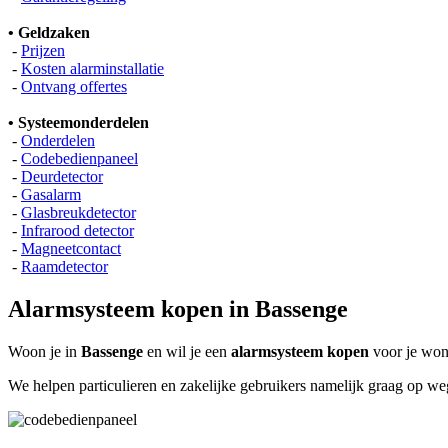
• Geldzaken
-
Prijzen
-
Kosten alarminstallatie
-
Ontvang offertes
• Systeemonderdelen
-
Onderdelen
-
Codebedienpaneel
-
Deurdetector
-
Gasalarm
-
Glasbreukdetector
-
Infrarood detector
-
Magneetcontact
-
Raamdetector
Alarmsysteem kopen in Bassenge
Woon je in
Bassenge
en wil je een
alarmsysteem kopen
voor je won
We helpen particulieren en zakelijke gebruikers namelijk graag op w