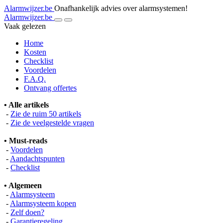
Alarmwijzer.be
Onafhankelijk advies over alarmsystemen!
Alarmwijzer.be
Vaak gelezen
Home
Kosten
Checklist
Voordelen
F.A.Q.
Ontvang offertes
• Alle artikels
-
Zie de ruim 50 artikels
-
Zie de veelgestelde vragen
• Must-reads
-
Voordelen
-
Aandachtspunten
-
Checklist
• Algemeen
-
Alarmsysteem
-
Alarmsysteem kopen
-
Zelf doen?
-
Garantieregeling