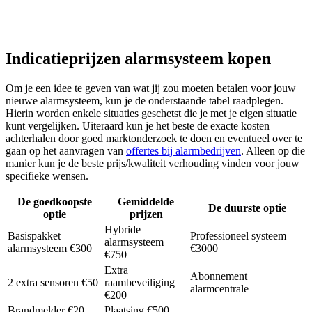
Indicatieprijzen alarmsysteem kopen
Om je een idee te geven van wat jij zou moeten betalen voor jouw
nieuwe alarmsysteem, kun je de onderstaande tabel raadplegen.
Hierin worden enkele situaties geschetst die je met je eigen situatie
kunt vergelijken. Uiteraard kun je het beste de exacte kosten
achterhalen door goed marktonderzoek te doen en eventueel over te
gaan op het aanvragen van
offertes bij alarmbedrijven
. Alleen op die
manier kun je de beste prijs/kwaliteit verhouding vinden voor jouw
specifieke wensen.
De goedkoopste
Gemiddelde
De duurste optie
optie
prijzen
Hybride
Basispakket
Professioneel systeem
alarmsysteem
alarmsysteem €300
€3000
€750
Extra
Abonnement
2 extra sensoren €50
raambeveiliging
alarmcentrale
€200
Brandmelder €20
Plaatsing €500