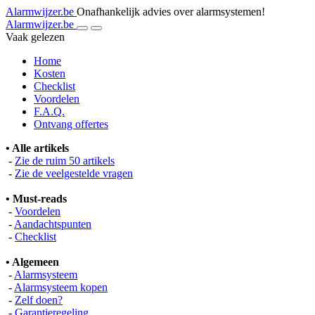
Alarmwijzer.be
Onafhankelijk advies over alarmsystemen!
Alarmwijzer.be
Vaak gelezen
Home
Kosten
Checklist
Voordelen
F.A.Q.
Ontvang offertes
• Alle artikels
-
Zie de ruim 50 artikels
-
Zie de veelgestelde vragen
• Must-reads
-
Voordelen
-
Aandachtspunten
-
Checklist
• Algemeen
-
Alarmsysteem
-
Alarmsysteem kopen
-
Zelf doen?
-
Garantieregeling