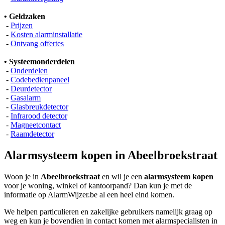
• Geldzaken
-
Prijzen
-
Kosten alarminstallatie
-
Ontvang offertes
• Systeemonderdelen
-
Onderdelen
-
Codebedienpaneel
-
Deurdetector
-
Gasalarm
-
Glasbreukdetector
-
Infrarood detector
-
Magneetcontact
-
Raamdetector
Alarmsysteem kopen in Abeelbroekstraat
Woon je in
Abeelbroekstraat
en wil je een
alarmsysteem kopen
voor je woning, winkel of kantoorpand? Dan kun je met de
informatie op AlarmWijzer.be al een heel eind komen.
We helpen particulieren en zakelijke gebruikers namelijk graag op
weg en kun je bovendien in contact komen met alarmspecialisten in