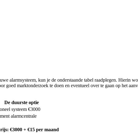
we alarmsysteem, kun je de onderstaande tabel raadplegen. Hierin worden
 door goed marktonderzoek te doen en eventueel over te gaan op het aa
De duurste optie
ioneel systeem €3000
ent alarmcentrale
rijs: €3000 + €15 per maand