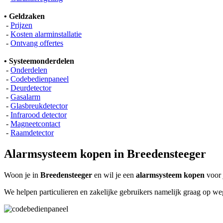
• Geldzaken
-
Prijzen
-
Kosten alarminstallatie
-
Ontvang offertes
• Systeemonderdelen
-
Onderdelen
-
Codebedienpaneel
-
Deurdetector
-
Gasalarm
-
Glasbreukdetector
-
Infrarood detector
-
Magneetcontact
-
Raamdetector
Alarmsysteem kopen in Breedensteeger
Woon je in
Breedensteeger
en wil je een
alarmsysteem kopen
voor 
We helpen particulieren en zakelijke gebruikers namelijk graag op w