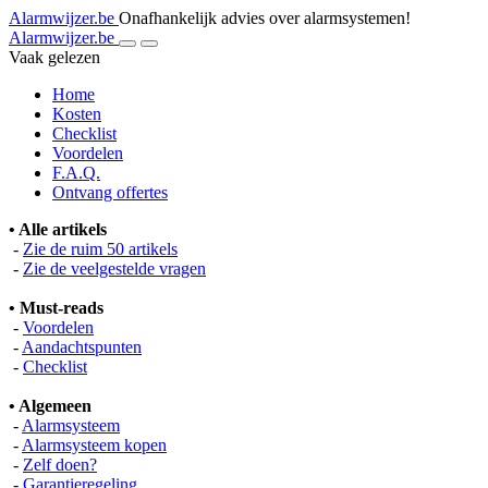
Alarmwijzer.be
Onafhankelijk advies over alarmsystemen!
Alarmwijzer.be
Vaak gelezen
Home
Kosten
Checklist
Voordelen
F.A.Q.
Ontvang offertes
• Alle artikels
-
Zie de ruim 50 artikels
-
Zie de veelgestelde vragen
• Must-reads
-
Voordelen
-
Aandachtspunten
-
Checklist
• Algemeen
-
Alarmsysteem
-
Alarmsysteem kopen
-
Zelf doen?
-
Garantieregeling